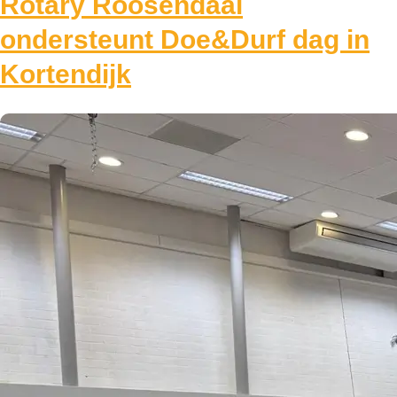
Rotary Roosendaal
ondersteunt Doe&Durf dag in
Kortendijk