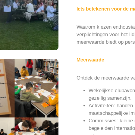
Iets betekenen voor de ma
Waarom kiezen enthousias
verplichtingen voor het 
meerwaarde biedt op perso
Meerwaarde
Ontdek de meerwaarde van 
Wekelijkse clubavond
gezellig samenzijn.
Activiteiten: handen
maatschappelijke im
Commissies: kleine 
begeleiden internat