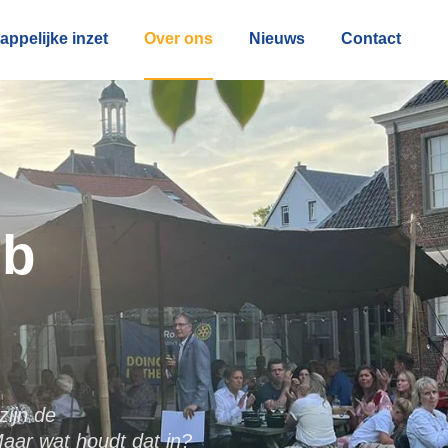
ppelijke inzet
Over ons
Nieuws
Contact
ub
zijn de
aar wat houdt dat in?