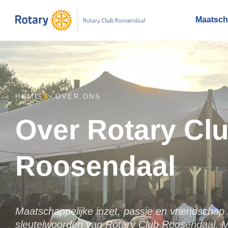
Maatscha
HOME
OVER ONS
Over Rotary Cl
Roosendaal
Maatschappelijke inzet, passie en vriendschap 
sleutelwoorden van Rotary Club Roosendaal. M