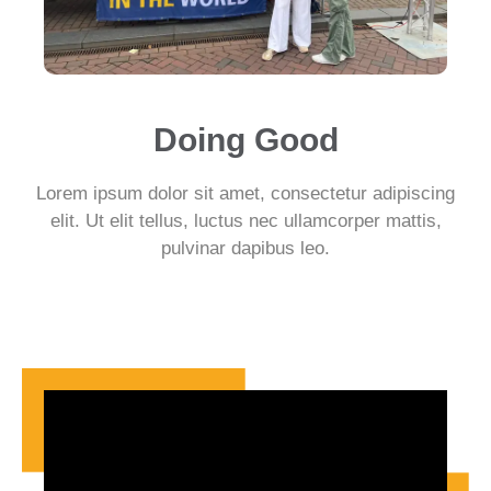
Doing Good
Lorem ipsum dolor sit amet, consectetur adipiscing
elit. Ut elit tellus, luctus nec ullamcorper mattis,
pulvinar dapibus leo.