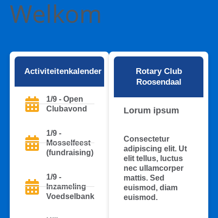
Welkom
Activiteitenkalender
Rotary Club
Roosendaal
1/9 - Open
Clubavond
Lorum ipsum
1/9 -
Consectetur
Mosselfeest
adipiscing elit. Ut
(fundraising)
elit tellus, luctus
nec ullamcorper
1/9 -
mattis. Sed
Inzameling
euismod, diam
Voedselbank
euismod.